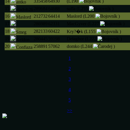
14
335458
64930
(L190
)
antko
15
289684
64688
sufla (L255
)
vladob26
16
212732
64414
Maslord (L200
)
Maslord
17
286989
62331
MacGyver (L227
)
18
282133
60422
Kry?�k (L155
)
Smeg
19
280445
59198
Delaghor (L222
)
Keldon
20
258891
57062
domko (L244
)
Confiaza
1
2
3
4
5
>>