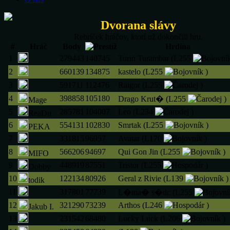
Dvorana slávy
Rebríček hráčov, ktorí už dokončili hru.
#
Hráč
Body
Hrdina
1
279443
140745
Turin Turambar (L255
2
660139
134875
kastelo (L255
)
3
591711
112476
Raigor (L255
)
4
398858
105180
Drago Krut� (L255
)
Mage
5
285781
104007
Leo (L234
)
ReaDu
6
554131
102830
Smrtak (L255
)
PEKA
7
331815
96957
Avatar (L170
)
8
566206
94697
Qui Gon Jin (L255
)
MIFO
9
448919
87551
Tristor (L255
)
Dobby
10
122134
80926
Geral z Rivie (L139
)
todik
11
317801
77739
L�ma� s�dc (L255
12
321290
73239
Arthos (L246
)
Jakub I.
13
231542
68480
Lucky Luck (L206
)