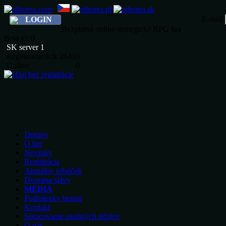
E-mail
LOGIN
Bezplatná online strategická RPG hra
Beta v1.0
SK server 1
Registrovaných:
26416
Online:
0
Domov
O hre
Novinky
Registrácia
Aktuálny rebríček
Dvorana slávy
MEDIA
Podmienky hrania
Kontakt
Spracovanie osobných údajov
O nás