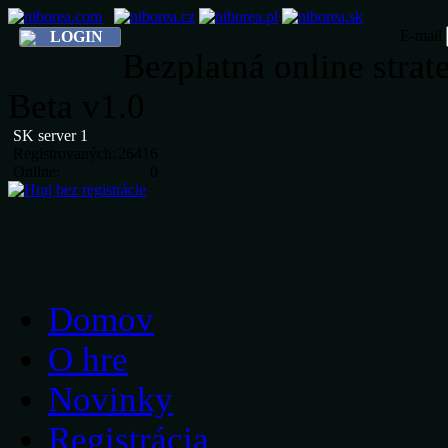
E-mail
LOGIN
Bezplatná online stra
Beta v1.0
SK server 1
Registrovaných:
26416
Online:
0
Domov
O hre
Novinky
Registrácia