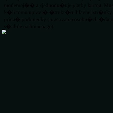
modernej�� a zjednodu�uje platby kartou. Mus
k�li tomu upravi� �trukt�ru hlavnej str�nky
prida� podmienky spracovania osobn�ch �dajo
s� dole na homepage).