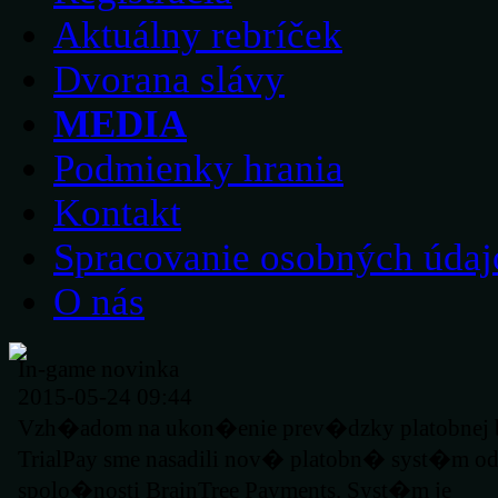
Aktuálny rebríček
Dvorana slávy
MEDIA
Podmienky hrania
Kontakt
Spracovanie osobných údaj
O nás
In-game novinka
2015-05-24 09:44
Vzh�adom na ukon�enie prev�dzky platobnej
TrialPay sme nasadili nov� platobn� syst�m o
spolo�nosti BrainTree Payments. Syst�m je