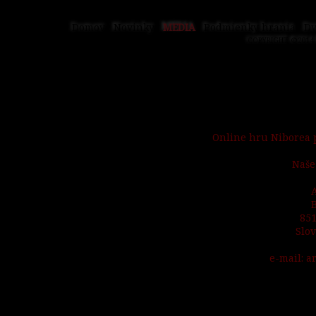
Domov
Novinky
MEDIA
Podmienky hrania
Dv
COPYRIGHT ©2014 
Online hru Niborea p
Naše
A
851
Slo
e-mail: a